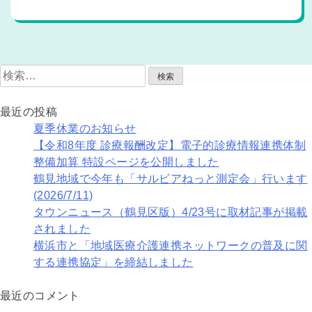
検
索:
最近の投稿
夏季休業のお知らせ
【令和8年度 診療報酬改定】電子的診療情報連携体制
整備加算 特設ページを公開しました
鶴見地域で今年も「サルビアねっと測定会」行います
(2026/7/11)
タウンニュース（鶴見区版）4/23号に取材記事が掲載
されました
横浜市と「地域医療介護連携ネットワークの普及に関
する連携協定」を締結しました
最近のコメント